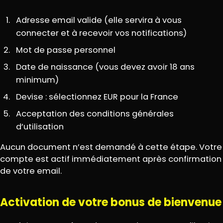
Adresse email valide (elle servira à vous
connecter et à recevoir vos notifications)
Mot de passe personnel
Date de naissance (vous devez avoir 18 ans
minimum)
Devise : sélectionnez EUR pour la France
Acceptation des conditions générales
d’utilisation
Aucun document n’est demandé à cette étape. Votre
compte est actif immédiatement après confirmation
de votre email.
Activation de votre bonus de bienvenue