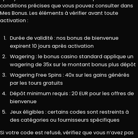
conditions précises que vous pouvez consulter dans
Mes Bonus. Les éléments à vérifier avant toute
activation :
Durée de validité : nos bonus de bienvenue
expirent 10 jours après activation
Wagering : le bonus casino standard applique un
wagering de 35x sur le montant bonus plus dépôt
Wagering Free Spins : 40x sur les gains générés
par les tours gratuits
Dépôt minimum requis : 20 EUR pour les offres de
bienvenue
Jeux éligibles : certains codes sont restreints à
des catégories ou fournisseurs spécifiques
Si votre code est refusé, vérifiez que vous n’avez pas