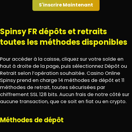
S'inscrire Maintenant
Spinsy FR dépôts et retraits
toutes les méthodes disponibles
Pour accéder à la caisse, cliquez sur votre solde en
haut à droite de la page, puis sélectionnez Dépôt ou
Retrait selon l’opération souhaitée. Casino Online
Spinsy prend en charge 14 méthodes de dépôt et 11
méthodes de retrait, toutes sécurisées par
chiffrement SSL 128 bits. Aucun frais de notre côté sur
aucune transaction, que ce soit en fiat ou en crypto.
Méthodes de dépôt