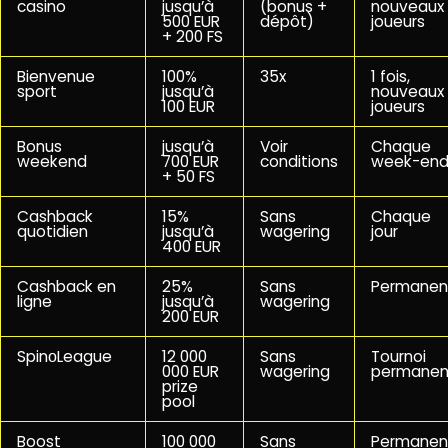
casino
jusqu’à
(bonus +
nouveaux
500 EUR
dépôt)
joueurs
+ 200 FS
Bienvenue
100%
35x
1 fois,
sport
jusqu’à
nouveaux
100 EUR
joueurs
Bonus
jusqu’à
Voir
Chaque
weekend
700 EUR
conditions
week-en
+ 50 FS
Cashback
15%
Sans
Chaque
quotidien
jusqu’à
wagering
jour
400 EUR
Cashback en
25%
Sans
Permanen
ligne
jusqu’à
wagering
200 EUR
SpinоLeague
12 000
Sans
Tournoi
000 EUR
wagering
permanen
prize
pool
Boost
100 000
Sans
Permanen