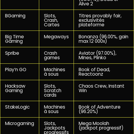
Alive 2
BGaming
Slots,
Titres provably fair,
Crash,
exclusivités
Cartes
plateforme
Big Time
Megaways
Bonanza (96.00%, gain
Gaming
max 12 000x)
Spribe
Crash
Aviator (97.00%),
games
Mines, Plinko
Play’n GO
Machines
Book of Dead,
à sous
Reactoonz
Hacksaw
Slots,
Chaos Crew, Instant
Gaming
Scratch
Win
cards
StakeLogic
Machines
Book of Adventure
à sous
(96.20%)
Microgaming
Slots,
Mega Moolah
Jackpots
(jackpot progressif)
progressifs