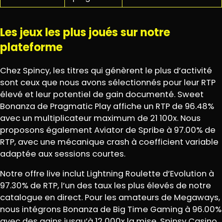
Les jeux les plus joués sur notre
plateforme
Chez Spincy, les titres qui génèrent le plus d’activité
sont ceux que nous avons sélectionnés pour leur RTP
élevé et leur potentiel de gain documenté. Sweet
Bonanza de Pragmatic Play affiche un RTP de 96.48%
avec un multiplicateur maximum de 21 100x. Nous
proposons également Aviator de Spribe à 97.00% de
RTP, avec une mécanique crash à coefficient variable
adaptée aux sessions courtes.
Notre offre live inclut Lightning Roulette d’Evolution à
97.30% de RTP, l’un des taux les plus élevés de notre
catalogue en direct. Pour les amateurs de Megaways,
nous intégrons Bonanza de Big Time Gaming à 96.00%
avec des gains jusqu’à 12 000x la mise. Spinsy Casino