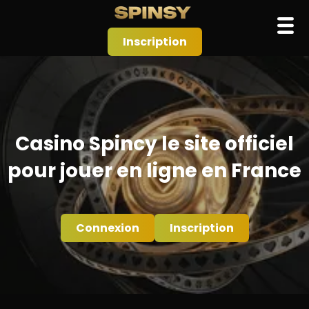
Inscription
Casino Spincy le site officiel
pour jouer en ligne en France
Connexion
Inscription