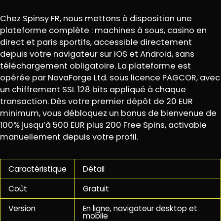
Chez Spinsy FR, nous mettons à disposition une
plateforme complète : machines à sous, casino en
direct et paris sportifs, accessible directement
depuis votre navigateur sur iOS et Android, sans
téléchargement obligatoire. La plateforme est
opérée par NovaForge Ltd. sous licence PAGCOR, avec
un chiffrement SSL 128 bits appliqué à chaque
transaction. Dès votre premier dépôt de 20 EUR
minimum, vous débloquez un bonus de bienvenue de
100% jusqu’à 500 EUR plus 200 Free Spins, activable
manuellement depuis votre profil.
Caractéristique
Détail
Coût
Gratuit
Version
En ligne, navigateur desktop et
mobile