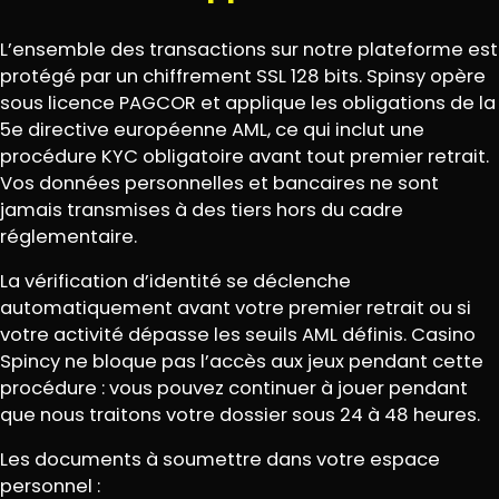
L’ensemble des transactions sur notre plateforme est
protégé par un chiffrement SSL 128 bits. Spinsy opère
sous licence PAGCOR et applique les obligations de la
5e directive européenne AML, ce qui inclut une
procédure KYC obligatoire avant tout premier retrait.
Vos données personnelles et bancaires ne sont
jamais transmises à des tiers hors du cadre
réglementaire.
La vérification d’identité se déclenche
automatiquement avant votre premier retrait ou si
votre activité dépasse les seuils AML définis. Casino
Spincy ne bloque pas l’accès aux jeux pendant cette
procédure : vous pouvez continuer à jouer pendant
que nous traitons votre dossier sous 24 à 48 heures.
Les documents à soumettre dans votre espace
personnel :