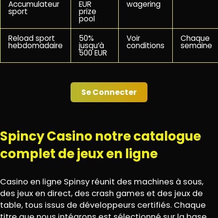
Accumulateur
EUR
wagering
sport
prize
pool
Reload sport
50%
Voir
Chaque
hebdomadaire
jusqu’à
conditions
semaine
500 EUR
Se Connecter
Spincy Casino notre catalogue
complet de jeux en ligne
Casino en ligne Spinsy réunit des machines à sous,
des jeux en direct, des crash games et des jeux de
table, tous issus de développeurs certifiés. Chaque
titre que nous intégrons est sélectionné sur la base