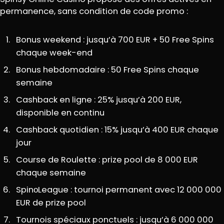
permanence, sans condition de code promo :
Bonus weekend : jusqu’à 700 EUR + 50 Free Spins
chaque week-end
Bonus hebdomadaire : 50 Free Spins chaque
semaine
Cashback en ligne : 25% jusqu’à 200 EUR,
disponible en continu
Cashback quotidien : 15% jusqu’à 400 EUR chaque
jour
Course de Roulette : prize pool de 8 000 EUR
chaque semaine
SpinоLeague : tournoi permanent avec 12 000 000
EUR de prize pool
Tournois spéciaux ponctuels : jusqu’à 6 000 000