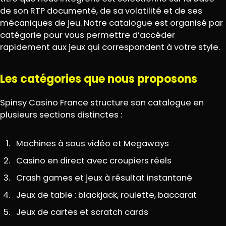
de son RTP documenté, de sa volatilité et de ses
mécaniques de jeu. Notre catalogue est organisé par
catégorie pour vous permettre d’accéder
rapidement aux jeux qui correspondent à votre style.
Les catégories que nous proposons
Spinsy Casino France structure son catalogue en
plusieurs sections distinctes :
Machines à sous vidéo et Megaways
Casino en direct avec croupiers réels
Crash games et jeux à résultat instantané
Jeux de table : blackjack, roulette, baccarat
Jeux de cartes et scratch cards