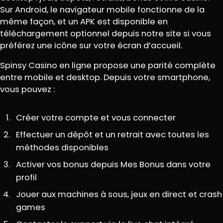
Sur Android, le navigateur mobile fonctionne de la
même façon, et un APK est disponible en
téléchargement optionnel depuis notre site si vous
préférez une icône sur votre écran d’accueil.
Spinsy Casino en ligne propose une parité complète
entre mobile et desktop. Depuis votre smartphone,
vous pouvez :
Créer votre compte et vous connecter
Effectuer un dépôt et un retrait avec toutes les
méthodes disponibles
Activer vos bonus depuis Mes Bonus dans votre
profil
Jouer aux machines à sous, jeux en direct et crash
games