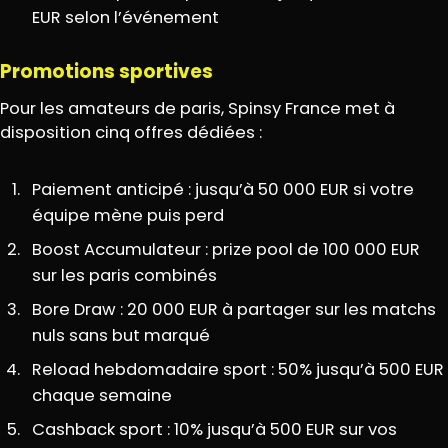
EUR selon l’événement
Promotions sportives
Pour les amateurs de paris, Spinsy France met à
disposition cinq offres dédiées :
Paiement anticipé : jusqu’à 50 000 EUR si votre
équipe mène puis perd
Boost Accumulateur : prize pool de 100 000 EUR
sur les paris combinés
Bore Draw : 20 000 EUR à partager sur les matchs
nuls sans but marqué
Reload hebdomadaire sport : 50% jusqu’à 500 EUR
chaque semaine
Cashback sport : 10% jusqu’à 500 EUR sur vos