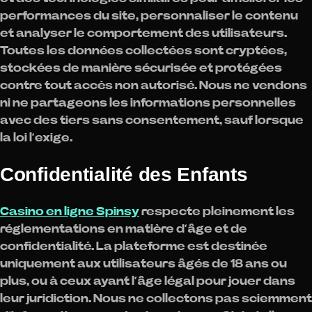
performances du site, personnaliser le contenu
et analyser le comportement des utilisateurs.
Toutes les données collectées sont cryptées,
stockées de manière sécurisée et protégées
contre tout accès non autorisé. Nous ne vendons
ni ne partageons les informations personnelles
avec des tiers sans consentement, sauf lorsque
la loi l’exige.
Confidentialité des Enfants
Casino en ligne Spinsy
respecte pleinement les
réglementations en matière d’âge et de
confidentialité. La plateforme est destinée
uniquement aux utilisateurs âgés de 18 ans ou
plus, ou à ceux ayant l’âge légal pour jouer dans
leur juridiction. Nous ne collectons pas sciemment