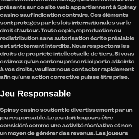
présents sur ce site web appartiennent à Spinsy
casino sauf indication contraire. Ces éléments
sont protégés par les lois internationales sur le
droit d’auteur. Toute copie, reproduction ou
redistribution sans autorisation écrite préalable
est strictement interdite. Nous respectons les
droits de propriété intellectuelle de tiers. Si vous
estimez qu’un contenu présent ici porte atteinte
à vos droits, veuillez nous contacter rapidement
afin qu’une action corrective puisse être prise.
Jeu Responsable
Spinsy casino soutient le divertissement par un
jeu responsable. Le jeu doit toujours être
considéré comme une activité récréative et non
un moyen de générer des revenus. Les joueurs