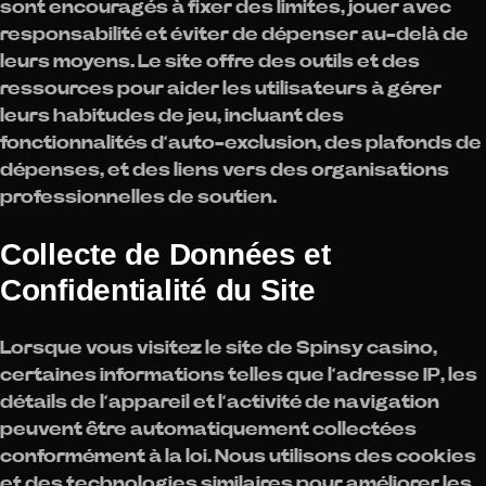
sont encouragés à fixer des limites, jouer avec
responsabilité et éviter de dépenser au-delà de
leurs moyens. Le site offre des outils et des
ressources pour aider les utilisateurs à gérer
leurs habitudes de jeu, incluant des
fonctionnalités d’auto-exclusion, des plafonds de
dépenses, et des liens vers des organisations
professionnelles de soutien.
Collecte de Données et
Confidentialité du Site
Lorsque vous visitez le site de Spinsy casino,
certaines informations telles que l’adresse IP, les
détails de l’appareil et l’activité de navigation
peuvent être automatiquement collectées
conformément à la loi. Nous utilisons des cookies
et des technologies similaires pour améliorer les