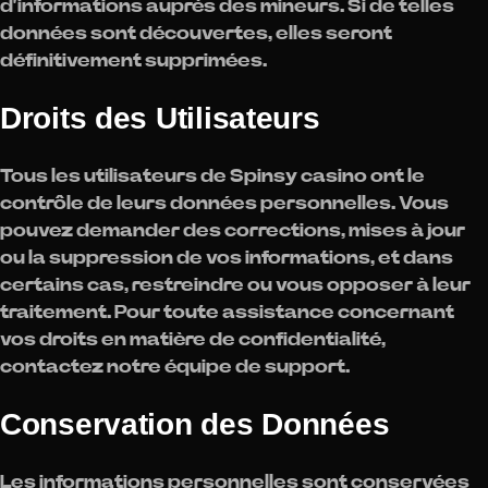
d’informations auprès des mineurs. Si de telles
données sont découvertes, elles seront
définitivement supprimées.
Droits des Utilisateurs
Tous les utilisateurs de Spinsy casino ont le
contrôle de leurs données personnelles. Vous
pouvez demander des corrections, mises à jour
ou la suppression de vos informations, et dans
certains cas, restreindre ou vous opposer à leur
traitement. Pour toute assistance concernant
vos droits en matière de confidentialité,
contactez notre équipe de support.
Conservation des Données
Les informations personnelles sont conservées