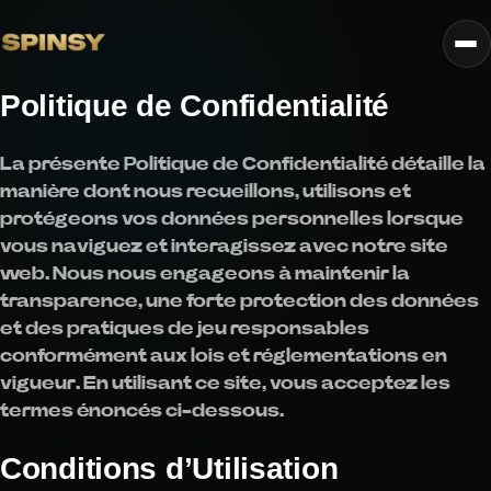
Politique de Confidentialité
La présente Politique de Confidentialité détaille la
manière dont nous recueillons, utilisons et
protégeons vos données personnelles lorsque
vous naviguez et interagissez avec notre site
web. Nous nous engageons à maintenir la
transparence, une forte protection des données
et des pratiques de jeu responsables
conformément aux lois et réglementations en
vigueur. En utilisant ce site, vous acceptez les
termes énoncés ci-dessous.
Conditions d’Utilisation