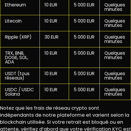
Ethereum
10 EUR
5 000 EUR
Quelques
minutes
Litecoin
10 EUR
5 000 EUR
Quelques
minutes
Ripple (XRP)
30 EUR
5 000 EUR
Quelques
minutes
TRX, BNB,
10 EUR
5 000 EUR
Quelques
DOGE, SOL,
minutes
ADA
USDT (tous
10 EUR
5 000 EUR
Quelques
réseaux)
minutes
USDC / USDC
10 EUR
5 000 EUR
Quelques
Solana
minutes
Notez que les frais de réseau crypto sont
indépendants de notre plateforme et varient selon la
blockchain utilisée. Si votre retrait est bloqué ou en
attente, vérifiez d’abord que votre vérification KYC est