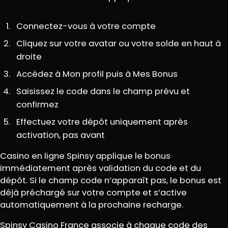
Connectez-vous à votre compte
Cliquez sur votre avatar ou votre solde en haut à
droite
Accédez à Mon profil puis à Mes Bonus
Saisissez le code dans le champ prévu et
confirmez
Effectuez votre dépôt uniquement après
activation, pas avant
Casino en ligne Spinsy applique le bonus
immédiatement après validation du code et du
dépôt. Si le champ code n’apparaît pas, le bonus est
déjà préchargé sur votre compte et s’active
automatiquement à la prochaine recharge.
Spinsy Casino France associe à chaque code des