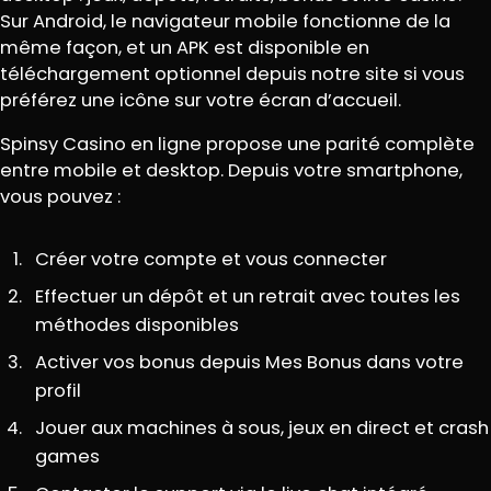
Sur Android, le navigateur mobile fonctionne de la
même façon, et un APK est disponible en
téléchargement optionnel depuis notre site si vous
préférez une icône sur votre écran d’accueil.
Spinsy Casino en ligne propose une parité complète
entre mobile et desktop. Depuis votre smartphone,
vous pouvez :
Créer votre compte et vous connecter
Effectuer un dépôt et un retrait avec toutes les
méthodes disponibles
Activer vos bonus depuis Mes Bonus dans votre
profil
Jouer aux machines à sous, jeux en direct et crash
games