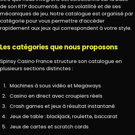
de son RTP documenté, de sa volatilité et de ses
mécaniques de jeu. Notre catalogue est organisé par
catégorie pour vous permettre d’accéder
rapidement aux jeux qui correspondent à votre style.
Les catégories que nous proposons
Spinsy Casino France structure son catalogue en
plusieurs sections distinctes :
Machines à sous vidéo et Megaways
Casino en direct avec croupiers réels
Crash games et jeux à résultat instantané
Jeux de table : blackjack, roulette, baccarat
Jeux de cartes et scratch cards