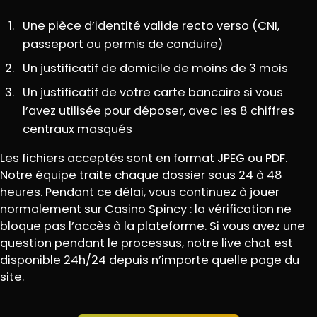
Une pièce d’identité valide recto verso (CNI,
passeport ou permis de conduire)
Un justificatif de domicile de moins de 3 mois
Un justificatif de votre carte bancaire si vous
l’avez utilisée pour déposer, avec les 8 chiffres
centraux masqués
Les fichiers acceptés sont en format JPEG ou PDF.
Notre équipe traite chaque dossier sous 24 à 48
heures. Pendant ce délai, vous continuez à jouer
normalement sur Casino Spincy : la vérification ne
bloque pas l’accès à la plateforme. Si vous avez une
question pendant le processus, notre live chat est
disponible 24h/24 depuis n’importe quelle page du
site.