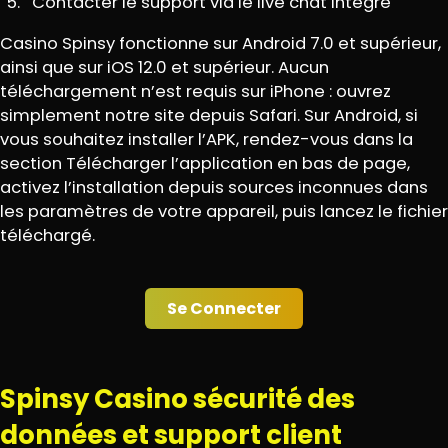
Contacter le support via le live chat intégré
Casino Spinsy fonctionne sur Android 7.0 et supérieur,
ainsi que sur iOS 12.0 et supérieur. Aucun
téléchargement n’est requis sur iPhone : ouvrez
simplement notre site depuis Safari. Sur Android, si
vous souhaitez installer l’APK, rendez-vous dans la
section Télécharger l’application en bas de page,
activez l’installation depuis sources inconnues dans
les paramètres de votre appareil, puis lancez le fichier
téléchargé.
Se Connecter
Spinsy Casino sécurité des
données et support client