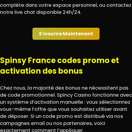
complète dans votre espace personnel, ou contactez
notre live chat disponible 24h/24.
S'inscrire Maintenant
Spinsy France codes promo et
activation des bonus
Chez nous, la majorité des bonus ne nécessitent pas
de code promotionnel. Spincy Casino fonctionne avec
un système d’activation manuelle : vous sélectionnez
vous-même l’offre que vous souhaitez utiliser avant
de déposer. Si un code promo est distribué via nos
campagnes email ou nos partenaires, voici
exactement comment l’appliquer.