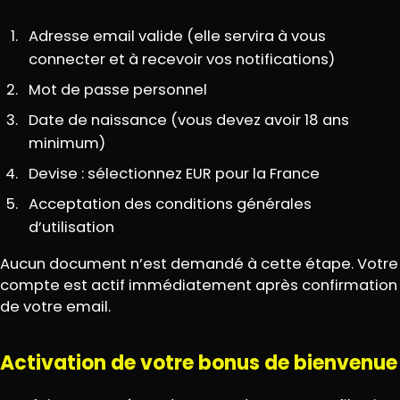
Adresse email valide (elle servira à vous
connecter et à recevoir vos notifications)
Mot de passe personnel
Date de naissance (vous devez avoir 18 ans
minimum)
Devise : sélectionnez EUR pour la France
Acceptation des conditions générales
d’utilisation
Aucun document n’est demandé à cette étape. Votre
compte est actif immédiatement après confirmation
de votre email.
Activation de votre bonus de bienvenue