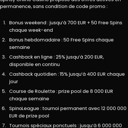
permanence, sans condition de code promo :
Bonus weekend : jusqu’à 700 EUR + 50 Free Spins
chaque week-end
Bonus hebdomadaire : 50 Free Spins chaque
semaine
Cashback en ligne : 25% jusqu’à 200 EUR,
disponible en continu
Cashback quotidien : 15% jusqu’à 400 EUR chaque
jour
Course de Roulette : prize pool de 8 000 EUR
chaque semaine
SpinоLeague : tournoi permanent avec 12 000 000
EUR de prize pool
Tournois spéciaux ponctuels : jusqu’à 6 000 000