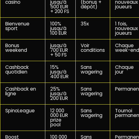
casino
jusqu’à
(bonus +
nouveaux
500 EUR
dépôt)
joueurs
+ 200 FS
Bienvenue
100%
35x
1 fois,
sport
jusqu’à
nouveaux
100 EUR
joueurs
Bonus
jusqu’à
Voir
Chaque
weekend
700 EUR
conditions
week-en
+ 50 FS
Cashback
15%
Sans
Chaque
quotidien
jusqu’à
wagering
jour
400 EUR
Cashback en
25%
Sans
Permanen
ligne
jusqu’à
wagering
200 EUR
SpinоLeague
12 000
Sans
Tournoi
000 EUR
wagering
permanen
prize
pool
Boost
100 000
Sans
Permanen