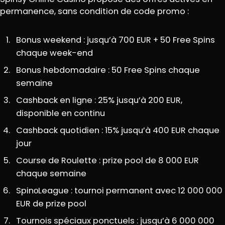
permanence, sans condition de code promo :
Bonus weekend : jusqu’à 700 EUR + 50 Free Spins
chaque week-end
Bonus hebdomadaire : 50 Free Spins chaque
semaine
Cashback en ligne : 25% jusqu’à 200 EUR,
disponible en continu
Cashback quotidien : 15% jusqu’à 400 EUR chaque
jour
Course de Roulette : prize pool de 8 000 EUR
chaque semaine
SpinоLeague : tournoi permanent avec 12 000 000
EUR de prize pool
Tournois spéciaux ponctuels : jusqu’à 6 000 000