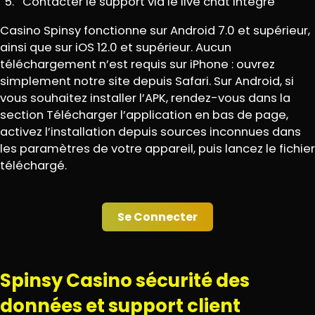
Contacter le support via le live chat intégré
Casino Spinsy fonctionne sur Android 7.0 et supérieur,
ainsi que sur iOS 12.0 et supérieur. Aucun
téléchargement n’est requis sur iPhone : ouvrez
simplement notre site depuis Safari. Sur Android, si
vous souhaitez installer l’APK, rendez-vous dans la
section Télécharger l’application en bas de page,
activez l’installation depuis sources inconnues dans
les paramètres de votre appareil, puis lancez le fichier
téléchargé.
Se Connecter
Spinsy Casino sécurité des
données et support client