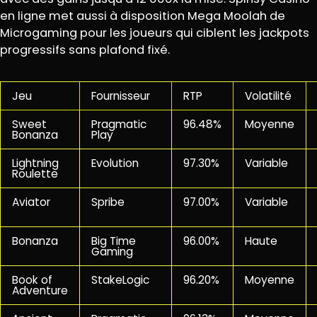
en ligne met aussi à disposition Mega Moolah de
Microgaming pour les joueurs qui ciblent les jackpots
progressifs sans plafond fixé.
Jeu
Fournisseur
RTP
Volatilité
Sweet
Pragmatic
96.48%
Moyenne
Bonanza
Play
Lightning
Evolution
97.30%
Variable
Roulette
Aviator
Spribe
97.00%
Variable
Bonanza
Big Time
96.00%
Haute
Gaming
Book of
StakeLogic
96.20%
Moyenne
Adventure