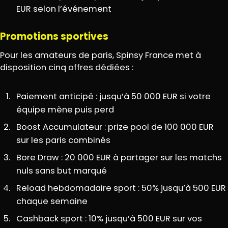
EUR selon l’événement
Promotions sportives
Pour les amateurs de paris, Spinsy France met à
disposition cinq offres dédiées :
Paiement anticipé : jusqu’à 50 000 EUR si votre
équipe mène puis perd
Boost Accumulateur : prize pool de 100 000 EUR
sur les paris combinés
Bore Draw : 20 000 EUR à partager sur les matchs
nuls sans but marqué
Reload hebdomadaire sport : 50% jusqu’à 500 EUR
chaque semaine
Cashback sport : 10% jusqu’à 500 EUR sur vos