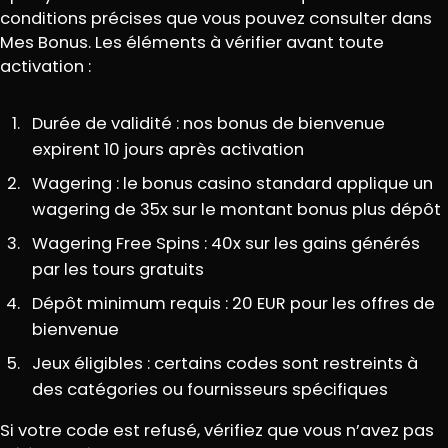
conditions précises que vous pouvez consulter dans
Mes Bonus. Les éléments à vérifier avant toute
activation :
Durée de validité : nos bonus de bienvenue
expirent 10 jours après activation
Wagering : le bonus casino standard applique un
wagering de 35x sur le montant bonus plus dépôt
Wagering Free Spins : 40x sur les gains générés
par les tours gratuits
Dépôt minimum requis : 20 EUR pour les offres de
bienvenue
Jeux éligibles : certains codes sont restreints à
des catégories ou fournisseurs spécifiques
Si votre code est refusé, vérifiez que vous n’avez pas