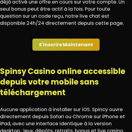
déjà activé une offre en cours sur votre compte. Un
seul bonus peut être actif à la fois. Pour toute
question sur un code reçu, notre live chat est
disponible 24h/24 directement depuis cette page.
S'inscrire Maintenant
Spinsy Casino online accessible
depuis votre mobile sans
téléchargement
Aucune application à installer sur iOS. Spincy ouvre
directement depuis Safari ou Chrome sur iPhone et
iPad, avec une interface identique à la version
desktop : jeux, dépôts, retraits, bonus et live casino.