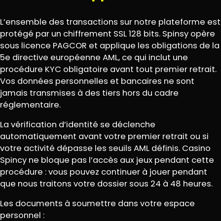
L’ensemble des transactions sur notre plateforme est
protégé par un chiffrement SSL 128 bits. Spinsy opère
sous licence PAGCOR et applique les obligations de la
5e directive européenne AML, ce qui inclut une
procédure KYC obligatoire avant tout premier retrait.
Vos données personnelles et bancaires ne sont
jamais transmises à des tiers hors du cadre
réglementaire.
La vérification d’identité se déclenche
automatiquement avant votre premier retrait ou si
votre activité dépasse les seuils AML définis. Casino
Spincy ne bloque pas l’accès aux jeux pendant cette
procédure : vous pouvez continuer à jouer pendant
que nous traitons votre dossier sous 24 à 48 heures.
Les documents à soumettre dans votre espace
personnel :