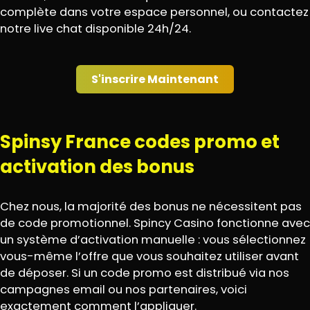
complète dans votre espace personnel, ou contactez
notre live chat disponible 24h/24.
S'inscrire Maintenant
Spinsy France codes promo et
activation des bonus
Chez nous, la majorité des bonus ne nécessitent pas
de code promotionnel. Spincy Casino fonctionne avec
un système d’activation manuelle : vous sélectionnez
vous-même l’offre que vous souhaitez utiliser avant
de déposer. Si un code promo est distribué via nos
campagnes email ou nos partenaires, voici
exactement comment l’appliquer.