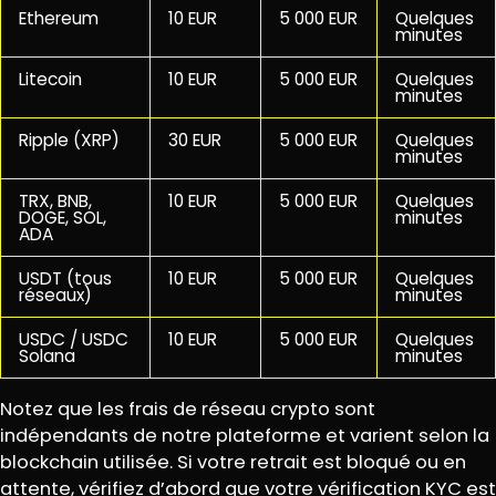
Ethereum
10 EUR
5 000 EUR
Quelques
minutes
Litecoin
10 EUR
5 000 EUR
Quelques
minutes
Ripple (XRP)
30 EUR
5 000 EUR
Quelques
minutes
TRX, BNB,
10 EUR
5 000 EUR
Quelques
DOGE, SOL,
minutes
ADA
USDT (tous
10 EUR
5 000 EUR
Quelques
réseaux)
minutes
USDC / USDC
10 EUR
5 000 EUR
Quelques
Solana
minutes
Notez que les frais de réseau crypto sont
indépendants de notre plateforme et varient selon la
blockchain utilisée. Si votre retrait est bloqué ou en
attente, vérifiez d’abord que votre vérification KYC est