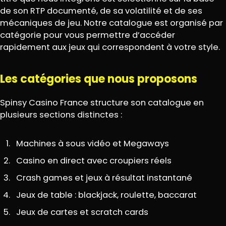
de son RTP documenté, de sa volatilité et de ses
mécaniques de jeu. Notre catalogue est organisé par
catégorie pour vous permettre d’accéder
rapidement aux jeux qui correspondent à votre style.
Les catégories que nous proposons
Spinsy Casino France structure son catalogue en
plusieurs sections distinctes :
Machines à sous vidéo et Megaways
Casino en direct avec croupiers réels
Crash games et jeux à résultat instantané
Jeux de table : blackjack, roulette, baccarat
Jeux de cartes et scratch cards