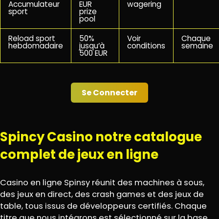
Accumulateur
EUR
wagering
sport
prize
pool
Reload sport
50%
Voir
Chaque
hebdomadaire
jusqu’à
conditions
semaine
500 EUR
Se Connecter
Spincy Casino notre catalogue
complet de jeux en ligne
Casino en ligne Spinsy réunit des machines à sous,
des jeux en direct, des crash games et des jeux de
table, tous issus de développeurs certifiés. Chaque
titre que nous intégrons est sélectionné sur la base