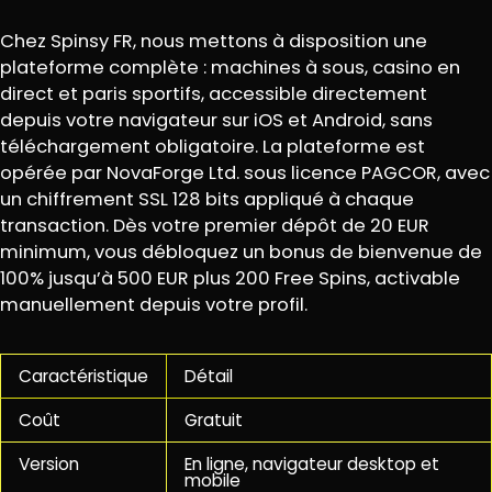
Chez Spinsy FR, nous mettons à disposition une
plateforme complète : machines à sous, casino en
direct et paris sportifs, accessible directement
depuis votre navigateur sur iOS et Android, sans
téléchargement obligatoire. La plateforme est
opérée par NovaForge Ltd. sous licence PAGCOR, avec
un chiffrement SSL 128 bits appliqué à chaque
transaction. Dès votre premier dépôt de 20 EUR
minimum, vous débloquez un bonus de bienvenue de
100% jusqu’à 500 EUR plus 200 Free Spins, activable
manuellement depuis votre profil.
Caractéristique
Détail
Coût
Gratuit
Version
En ligne, navigateur desktop et
mobile